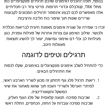
בנוסף, תוכלו להכניס לאימונים שלכם תרגילים פונקציונליים כמו
מתלי TRX, קטלבלס וכדורי תרופות. פריטי ציוד רב-תכליתיים
אלה מאפשרים לכם לבצע אינספור תרגילים המכוונים לקבוצות
שרירים שונות תוך שיפור כוח הליבה והיציבות.
זכרו כי שמירה על שגרת אימונים מאוזנת חיונית לבריאות הכללית
ולכושר. שילוב האימון עם צורות אחרות של פעילות גופנית, כגון
פעילויות לב וכלי דם ואימוני גמישות, יעזור לך להשיג תוצאות
מעוגלות היטב.
תרגילים וטיפים לדוגמה
כדי להתחיל לשלב אימונים פונקציונליים באימונים, שקלו לנסות
את התרגילים הבאים:
ריאות: תרגיל פלג גוף תחתון זה מכוון לשריר הארבע ראשי,
למיתרי הערסל ולשרירי העכוז תוך שהוא מאתגר את שיווי
המשקל והקואורדינציה.
שכיבות סמיכה: תנועה קלאסית של פלג הגוף העליון,
שכיבות סמיכה עובדות על החזה, הכתפיים, התלת ראשי