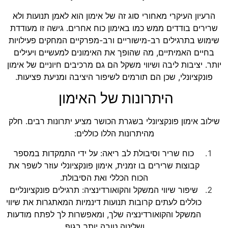
הרעיון העיקרי מאחורי סוג זה של אימון הוא לאמן תנועות ולא
שרירים בודדים ממש כמו באימון כוח אחרים. גישה זו מעודדת
שימוש בתרגילים רב-מישוריים ורב-מפרקיים המחקים פעילויות
בחיים האמיתיים, מה שהופך את האימונים למעשיים ויעילים
יותר. יציבות ליבה ושיווי משקל הם גם מרכיבים חיוניים של אימון
פונקציונלי, שכן הם תורמים לשיפור היציבה ומניעת פציעות.
היתרונות של האימון
שילוב אימון פונקציונלי בשגרת הכושר מציע יתרונות רבים. חלק
מהיתרונות הללו כוללים:
כוח שריר וסיבולת לב ריאה: על ידי התמקדות במספר
קבוצות שרירים בו זמנית, אימון פונקציונלי עוזר לשפר את
הכוח הכללי ואת הסיבולת.
שיפור שיווי המשקל והקואורדינציה: תרגילים פונקציונליים
כוללים לעתים קרובות תנועות דינמיות המאתגרות את שיווי
המשקל והקואורדינציה שלך, ומאפשרות לך לפתח מודעות
ושליטה טובה יותר בגוף.