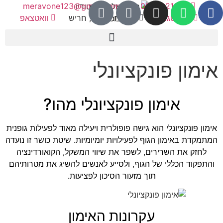
meravone123@gmail.com
0544921572
אינסטגרם
כתובת: כרכור, חריש
וואטצאפ
אימון פונקציונלי
אימון פונקציונלי מהו?
אימון פונקציונלי הוא גישה פופולרית ויעילה מאוד לפעילות גופנית
המתמקדת באימון הגוף לפעילויות יומיומיות. שיטת כושר זו נועדה
לחזק את השרירים, לשפר את שיווי המשקל, הקואורדינציה
והתפקוד הכללי של הגוף, ולסייע לאנשים להשיג את מטרותיהם
תוך מזעור הסיכון לפציעות.
עקרונות האימון